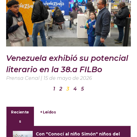
Venezuela exhibió su potencial
literario en la 38.a FILBo
Prensa Cenal
15 de mayo de 2026
1
2
3
4
5
Reciente
+ Leídos
s
Con "Conocí al niño Simón" niños del