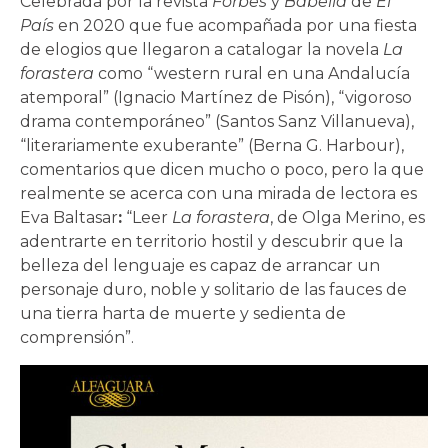
Celebrada por la revista
Forbes
y
Babelia
de
El
País
en 2020 que fue acompañada por una fiesta
de elogios que llegaron a catalogar la novela
La
forastera
como “western rural en una Andalucía
atemporal” (Ignacio Martínez de Pisón), “vigoroso
drama contemporáneo” (Santos Sanz Villanueva),
“literariamente exuberante” (Berna G. Harbour),
comentarios que dicen mucho o poco, pero la que
realmente se acerca con una mirada de lectora es
Eva Baltasar
:
“Leer
La forastera
, de Olga Merino, es
adentrarte en territorio hostil y descubrir que la
belleza del lenguaje es capaz de arrancar un
personaje duro, noble y solitario de las fauces de
una tierra harta de muerte y sedienta de
comprensión”.