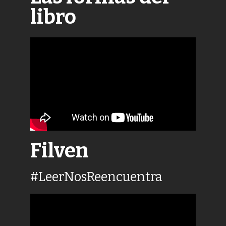
libro
Filven
#LeerNosReencuentra