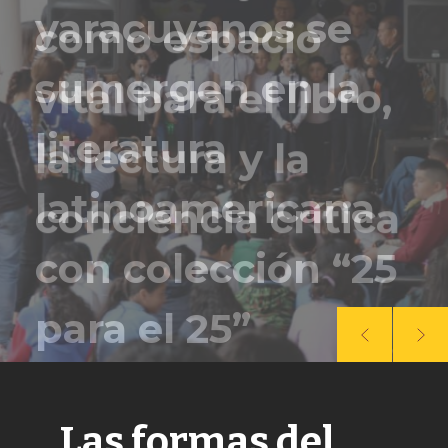
sumergen en la
literatura
latinoamericana
con colección “25
para el 25”
Las formas del