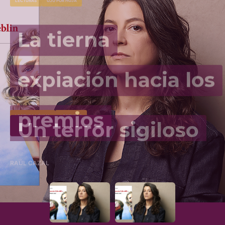
expiación hacia los
LECTURA MÍNIMA
LECTURAS
premios
Un terror sigiloso
CÓSIMO MANDRILLO
RAÚL CAZAL