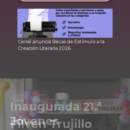
Cenal anuncia Becas de Estímulo a la
Cena
Creación Literaria 2026
Yara
,
Cenal
Filven
Jóvenes
yaracuyanos se