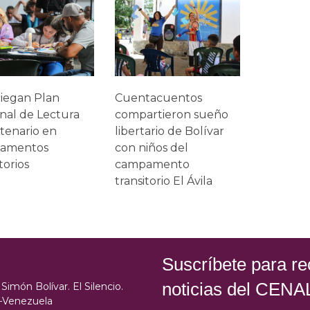
iegan Plan
Cuentacuentos
nal de Lectura
compartieron sueño
tenario en
libertario de Bolívar
amentos
con niños del
torios
campamento
transitorio El Ávila
Suscríbete para rec
noticias del CENA
Simón Bolívar. El Silencio.
s–Venezuela