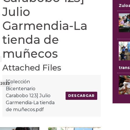
Zulo
Julio
Garmendia-La
tienda de
muñecos
Attached Files
trans
[Colección
 2022
Bicentenario
Carabobo 123] Julio
DESCARGAR
Garmendia-La tienda
de muñecos.pdf