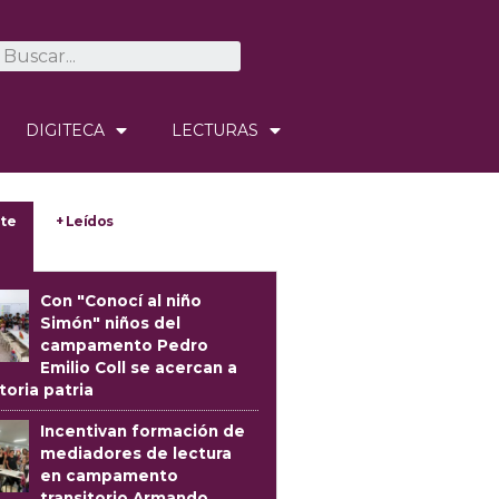
DIGITECA
LECTURAS
te
+ Leídos
Con "Conocí al niño
Simón" niños del
campamento Pedro
Emilio Coll se acercan a
storia patria
Incentivan formación de
mediadores de lectura
en campamento
transitorio Armando