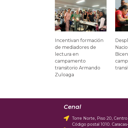
Incentivan formación
Despl
de mediadores de
Nacio
lectura en
Bicen
campamento
camp
transitorio Armando
transi
Zuloaga
Cenal
Torre Norte, Piso 20, Centro 
Código postal 1010. Caraca