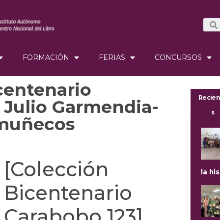
FORMACIÓN
FERIAS
CONCURSOS
centenario
Recien
 Julio Garmendia-
s
 muñecos
[Colección
la hi
Bicentenario
Carabobo 123]