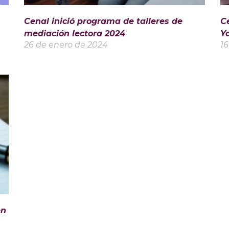
Cenal inició programa de talleres de
C
mediación lectora 2024
Y
26 de enero de 2024
16
en