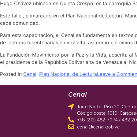
Hugo Chávez ubicada en Quinta Crespo, en la parroquia S
Este taller, enmarcado en el Plan Nacional de Lectura Man
cada comunidad.
Para esta capacitación, el Cenal se fundamenta en textos 
de lecturas bicentenarias en voz alta, así como ejercicios 
La Fundación Movimiento por la Paz y la Vida, adscrita al 
el presidente de la República Bolivariana de Venezuela, N
Posted in
Cenal
,
Plan Nacional de Lectura
Leave a Commen
Cenal
Torre Norte, Piso 20, Centro 
Código postal 1010. Caraca
+58 (212) 482-7074 / 482-2
cenal@cenal.gob.ve