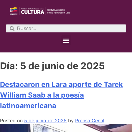
Día:
5 de junio de 2025
Destacaron en Lara aporte de Tarek
William Saab a la poesía
latinoamericana
Posted on
5 de junio de 2025
by
Prensa Cenal