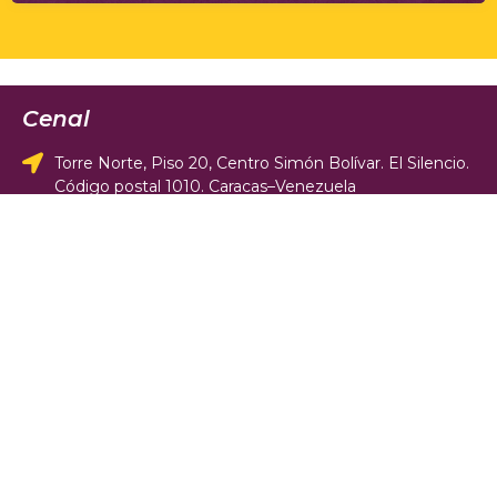
Cenal
Torre Norte, Piso 20, Centro Simón Bolívar. El Silencio.
Código postal 1010. Caracas–Venezuela
+58 (212) 482-7074 / 482-2020
cenal@cenal.gob.ve
Suscríbete para recibir las últimas
noticias del CENAL
Únete a otros 2.941 suscriptores