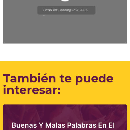
DearFlip: Loading PDF 100%
...
Please wait while flipbook is
loading. For more related
info, FAQs and issues please
refer to
DearFlip WordPress
Flipbook Plugin Help
También te puede
documentation.
interesar:
Buenas Y Malas Palabras En El