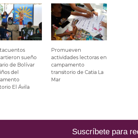
tacuentos
Promueven
artieron sueño
actividades lectoras en
tario de Bolívar
campamento
iños del
transitorio de Catia La
amento
Mar
torio El Ávila
Suscríbete para rec