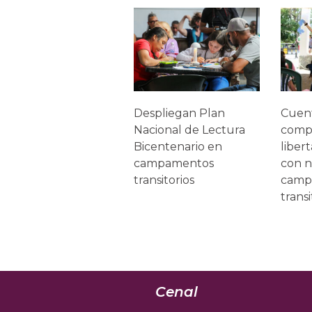
Despliegan Plan
Cuen
Nacional de Lectura
comp
Bicentenario en
liber
campamentos
con n
transitorios
camp
transi
Cenal