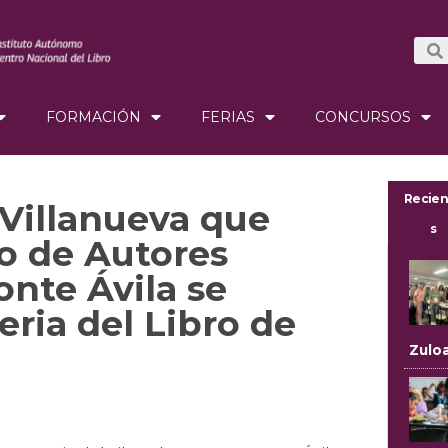
FORMACIÓN
FERIAS
CONCURSOS
Recien
Villanueva que
s
o de Autores
onte Ávila se
eria del Libro de
Zulo