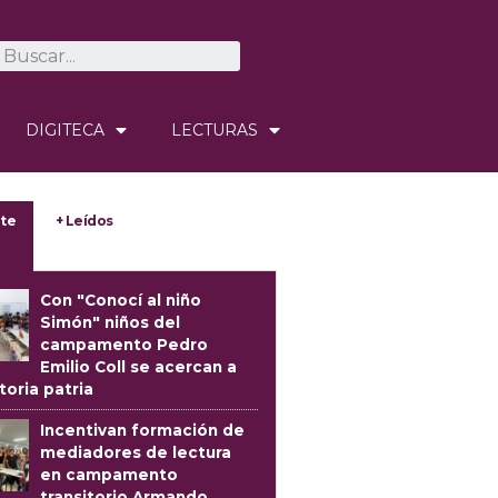
DIGITECA
LECTURAS
te
+ Leídos
Con "Conocí al niño
Simón" niños del
campamento Pedro
Emilio Coll se acercan a
storia patria
Incentivan formación de
mediadores de lectura
en campamento
transitorio Armando