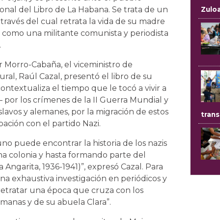
onal del Libro de La Habana. Se trata de un
Zulo
a través del cual retrata la vida de su madre
, como una militante comunista y periodista
.
r Morro-Cabaña, el viceministro de
al, Raúl Cazal, presentó el libro de su
ontextualiza el tiempo que le tocó a vivir a
 por los crímenes de la II Guerra Mundial y
lavos y alemanes, por la migración de estos
trans
pación con el partido Nazi.
o puede encontrar la historia de los nazis
 colonia y hasta formando parte del
 Angarita, 1936-1941)”, expresó Cazal. Para
una exhaustiva investigación en periódicos y
a retratar una época que cruza con los
manas y de su abuela Clara”.