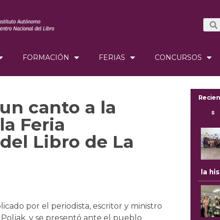
FORMACIÓN
FERIAS
CONCURSOS
Recien
un canto a la
s
la Feria
del Libro de La
la hi
icado por el periodista, escritor y ministro
s Poljak, y se presentó ante el pueblo