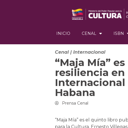
INICIO
CENAL
ISBN
Cenal
|
Internacional
“Maja Mía” es 
resiliencia en 
Internacional 
Habana
Prensa Cenal
“Maja Mía” es el quinto libro publ
para la Cultura, Ernesto Villega