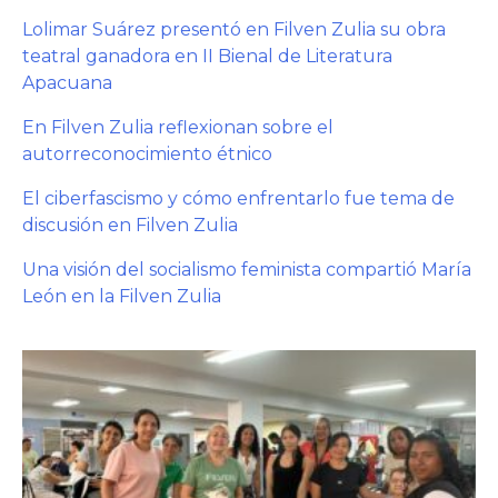
Lolimar Suárez presentó en Filven Zulia su obra
teatral ganadora en II Bienal de Literatura
Apacuana
En Filven Zulia reflexionan sobre el
autorreconocimiento étnico
El ciberfascismo y cómo enfrentarlo fue tema de
discusión en Filven Zulia
Una visión del socialismo feminista compartió María
León en la Filven Zulia