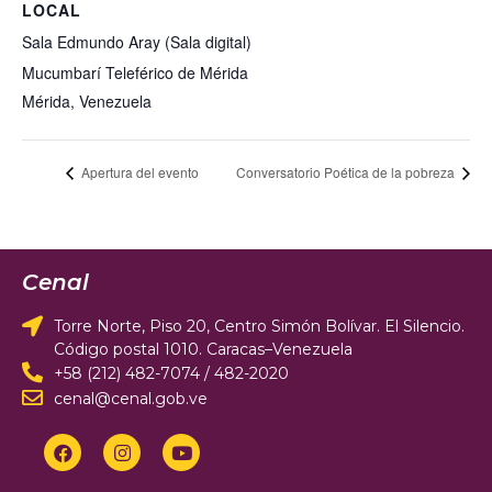
LOCAL
Sala Edmundo Aray (Sala digital)
Mucumbarí Teleférico de Mérida
Mérida
,
Venezuela
Apertura del evento
Conversatorio Poética de la pobreza
Cenal
Torre Norte, Piso 20, Centro Simón Bolívar. El Silencio.
Código postal 1010. Caracas–Venezuela
+58 (212) 482-7074 / 482-2020
cenal@cenal.gob.ve