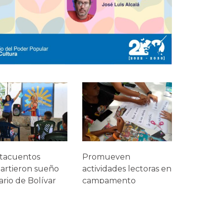
tacuentos
Promueven
artieron sueño
actividades lectoras en
tario de Bolívar
campamento
iños del
transitorio de Catia La
amento
Mar
torio El Ávila