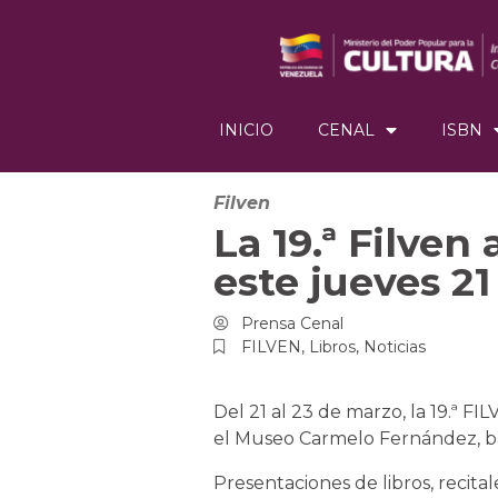
INICIO
CENAL
ISBN
Filven
La 19.ª Filven
este jueves 21
Prensa Cenal
FILVEN
,
Libros
,
Noticias
Del 21 al 23 de marzo, la 19.ª FI
el Museo Carmelo Fernández, ba
Presentaciones de libros, recitale