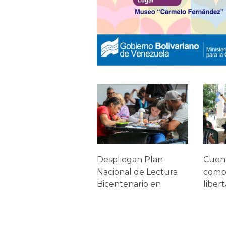
Despliegan Plan
Cuen
Nacional de Lectura
comp
Bicentenario en
liber
campamentos
con n
transitorios
camp
transi