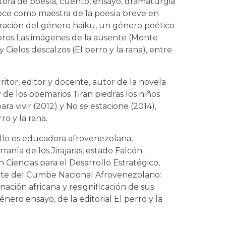
ritora de poesía, cuento, ensayo, dramaturgia
noce como maestra de la poesía breve en
ración del género haiku, un género poético
libros Las imágenes de la ausente (Monte
 y Cielos descalzos (El perro y la rana), entre
ritor, editor y docente, autor de la novela
 de los poemarios Tiran piedras los niños
a vivir (2012) y No se estacione (2014),
ro y la rana.
llo es educadora afrovenezolana,
nía de los Jirajaras, estado Falcón.
Ciencias para el Desarrollo Estratégico,
ante del Cumbe Nacional Afrovenezolano:
rnación africana y resignificación de sus
nero ensayo, de la editorial El perro y la