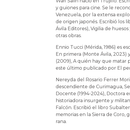
Wafi Salih nació en Trujillo. Esc
y guiones para cine. Se le reco
Venezuela, por la extensa explo
de origen japonés. Escribió los 
Ávila Editores), Vigilia de huesos
otras obras.
Ennio Tucci (Mérida, 1986) es esc
En primera (Monte Ávila, 2023) y
(2009), A quién hay que matar par
este último publicado por El per
Nereyda del Rosario Ferrer Mori
descendiente de Curimagua, Serra
Docente (1994-2024), Doctora en 
historiadora insurgente y milit
Falcón. Escribió el libro Subalte
memorias en la Sierra de Coro, gé
rana.