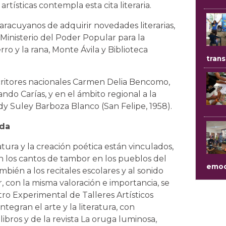
artísticas contempla esta cita literaria.
aracuyanos de adquirir novedades literarias,
 Ministerio del Poder Popular para la
ro y la rana, Monte Ávila y Biblioteca
trans
scritores nacionales Carmen Delia Bencomo,
o Carías, y en el ámbito regional a la
y Suley Barboza Blanco (San Felipe, 1958).
ada
ratura y la creación poética están vinculados,
on los cantos de tambor en los pueblos del
emoc
bién a los recitales escolares y al sonido
, con la misma valoración e importancia, se
tro Experimental de Talleres Artísticos
ntegran el arte y la literatura, con
libros y de la revista La oruga luminosa,