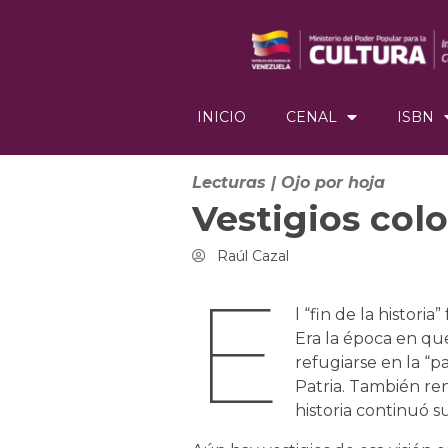
INICIO
CENAL
ISBN
Lecturas
|
Ojo por hoja
Vestigios colo
Raúl Cazal
E
l “fin de la historia
Era la época en qu
refugiarse en la “pa
Patria. También re
historia continuó s