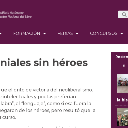
FORMACIÓN
FERIAS
CONCURSOS
Recien
niales sin héroes
s
” fue el grito de victoria del neoliberalismo.
e intelectuales y poetas preferían
la hi
labra”, el “lenguaje”, como si esa fuera la
negaron de los héroes, pero resultó que la
u curso.