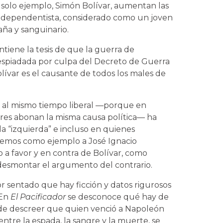
 solo ejemplo, Simón Bolívar, aumentan las
independentista, considerado como un joven
ña y sanguinario.
ntiene la tesis de que la guerra de
spiadada por culpa del Decreto de Guerra
olívar es el causante de todos los males de
 al mismo tiempo liberal —porque en
dores abonan la misma causa política— ha
la “izquierda” e incluso en quienes
remos como ejemplo a José Ignacio
o a favor y en contra de Bolívar, como
 desmontar el argumento del contrario.
por sentado que hay ficción y datos rigurosos
 En
El Pacificador
se desconoce qué hay de
o de descreer que quien venció a Napoleón
ntre la espada, la sangre y la muerte, se