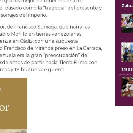
en que es mejor no tener historia de
Zulo
el pasado como la “tragedia” del presente y
sonajes del imperio.
dor
, de Francisco Suniaga, que narra las
Pablo Morillo en tierras venezolanas.
ienza en Cádiz, con una supuesta
o Francisco de Miranda preso en La Carraca,
ezuela era la gran “preocupación” del
de antes de partir hacia Tierra Firme con
rcos y 18 buques de guerra.
trans