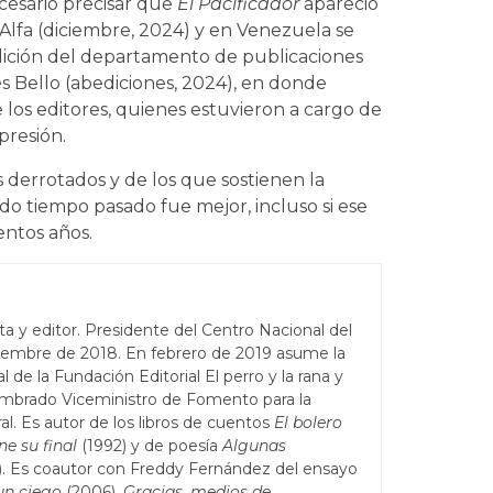
ecesario precisar que
El Pacificador
apareció
l Alfa (diciembre, 2024) y en Venezuela se
ición del departamento de publicaciones
és Bello (abediciones, 2024), en donde
los editores, quienes estuvieron a cargo de
presión.
s derrotados y de los que sostienen la
o tiempo pasado fue mejor, incluso si ese
entos años.
sta y editor. Presidente del Centro Nacional del
iembre de 2018. En febrero de 2019 asume la
 de la Fundación Editorial El perro y la rana y
mbrado Viceministro de Fomento para la
l. Es autor de los libros de cuentos
El bolero
ne su final
(1992) y de poesía
Algunas
). Es coautor con Freddy Fernández del ensayo
un ciego
(2006).
Gracias, medios de