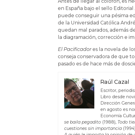
Antes de llegar al colofón, es n
en España bajo el sello Editoria
puede conseguir una pésima ed
de la Universidad Católica Andr
quedan mal parados, además de 
la diagramación, corrección e im
El Pacificador
es la novela de lo
conseja conservadora de que tod
pasado es de hace más de dosci
Raúl Cazal
Escritor, periodi
Libro desde nov
Dirección General
en agosto es no
Economía Cultura
se baila pegadito
(1988),
Todo tie
cuestiones sin importancia
(1994
A quién le importa la opinión de 