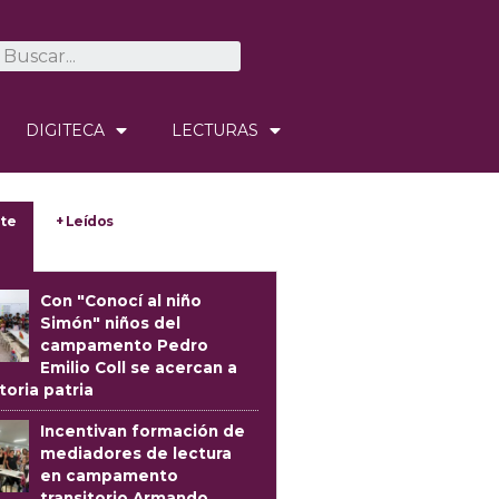
DIGITECA
LECTURAS
te
+ Leídos
Con "Conocí al niño
Simón" niños del
campamento Pedro
Emilio Coll se acercan a
storia patria
Incentivan formación de
mediadores de lectura
en campamento
transitorio Armando