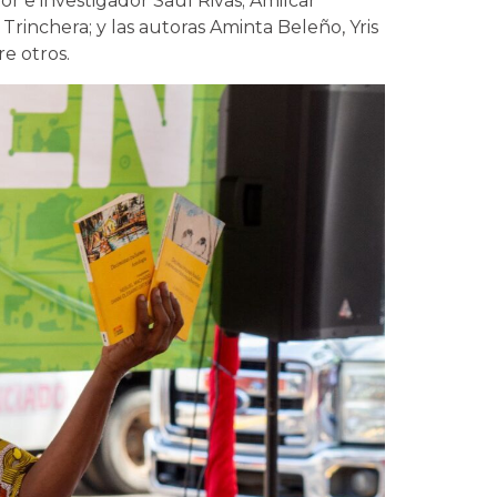
r e investigador Saúl Rivas; Amilcar
l Trinchera; y las autoras Aminta Beleño, Yris
re otros.