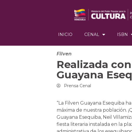
INICIO
CENAL
ISBN
Filven
Realizada con 
Guayana Ese
Prensa Cenal
“La Filven Guayana Esequiba ha s
máxima de nuestra población. ¡Qu
Guayana Esequiba, Neil Villamiza
fiesta literaria instalada en la 
administrativa de los esequiban