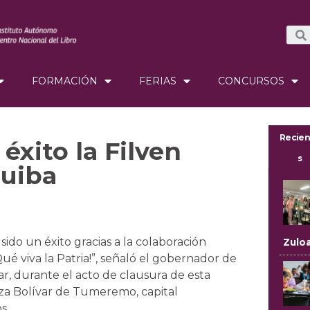
FORMACIÓN
FERIAS
CONCURSOS
Recien
éxito la Filven
s
quiba
ido un éxito gracias a la colaboración
Zulo
é viva la Patria!”, señaló el gobernador de
r, durante el acto de clausura de esta
plaza Bolívar de Tumeremo, capital
os.