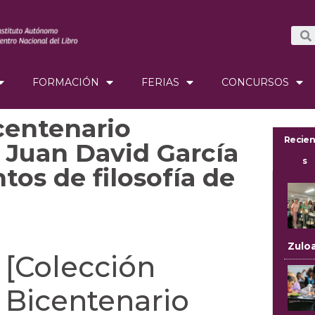
FORMACIÓN
FERIAS
CONCURSOS
centenario
Recien
 Juan David García
s
os de filosofía de
Zulo
[Colección
Bicentenario