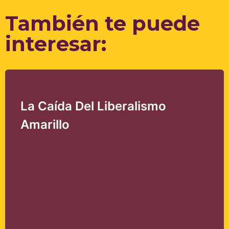
refer to
DearFlip WordPress
Flipbook Plugin Help
También te puede
documentation.
interesar:
La Caída Del Liberalismo
Amarillo