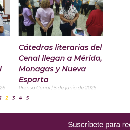
Cátedras literarias del
Cenal llegan a Mérida,
l
Monagas y Nueva
Esparta
026
Prensa Cenal
5 de junio de 2026
1
2
3
4
5
Suscríbete para rec