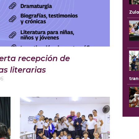
Zul
erta recepción de
s literarias
26
tran