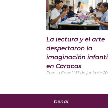
La lectura y el arte
despertaron la
imaginación infanti
en Caracas
Prensa Cenal
13 de junio de 2
Cenal