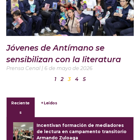
Jóvenes de Antímano se
sensibilizan con la literatura
Prensa Cenal
6 de mayo de 2026
1
2
3
4
5
Reciente
+ Leídos
s
Incentivan formación de mediadores
de lectura en campamento transitorio
Armando Zuloaga