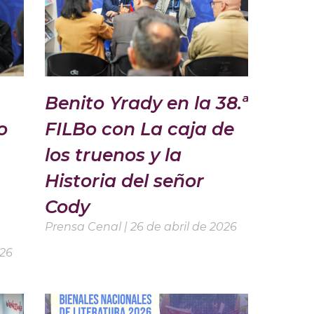
Benito Yrady en la 38.ª
o
FILBo con La caja de
los truenos y la
Historia del señor
Cody
Prensa Cenal
26 de abril de 2026
026