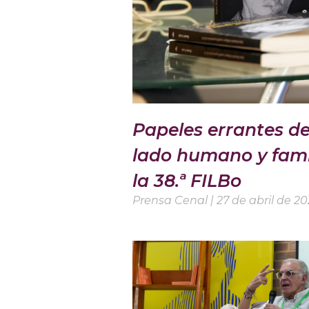
Papeles errantes d
lado humano y fami
la 38.ª FILBo
Prensa Cenal
27 de abril de 2