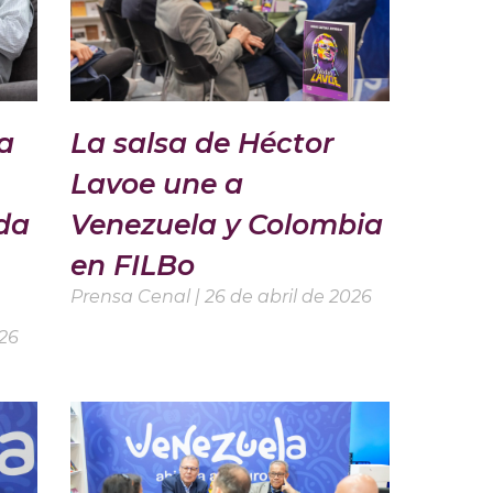
a
La salsa de Héctor
Lavoe une a
da
Venezuela y Colombia
en FILBo
Prensa Cenal
26 de abril de 2026
026