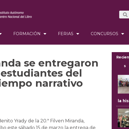
FORMACIÓN
FERIAS
CONCURSOS
Recien
anda se entregaron
s
 estudiantes del
iempo narrativo
la hi
enito Yrady de la 20.ª Filven Miranda,
cabo este sábado 15 de marzo la entrega de