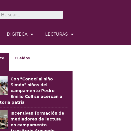
DIGITECA
LECTURAS
te
+ Leídos
Con "Conocí al niño
Simón" niños del
campamento Pedro
Emilio Coll se acercan a
storia patria
Incentivan formación de
mediadores de lectura
en campamento
transitorio Armando