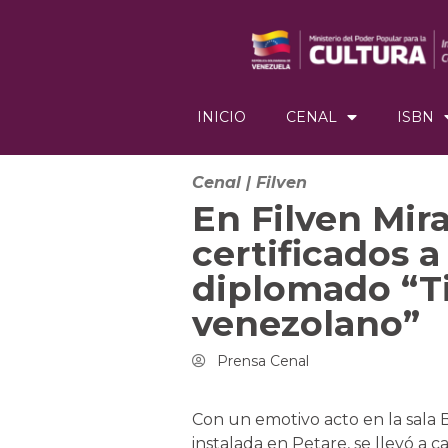
INICIO
CENAL
ISBN
Cenal
|
Filven
En Filven Mir
certificados a
diplomado “T
venezolano”
Prensa Cenal
Con un emotivo acto en la sala B
instalada en Petare, se llevó a 